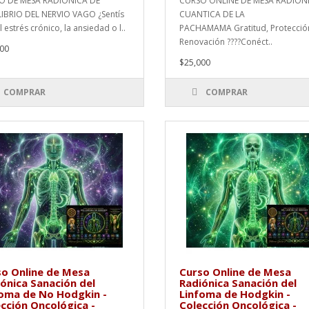
O DE MESA RADIÓNICA DE
CURSO ONLINE DE MESA RADIÓN
IBRIO DEL NERVIO VAGO ¿Sentís
CUANTICA DE LA
 estrés crónico, la ansiedad o l..
PACHAMAMA Gratitud, Protecció
Renovación ????Conéct..
00
$25,000
COMPRAR
COMPRAR
o Online de Mesa
Curso Online de Mesa
ónica Sanación del
Radiónica Sanación del
foma de No Hodgkin -
Linfoma de Hodgkin -
cción Oncológica -
Colección Oncológica -