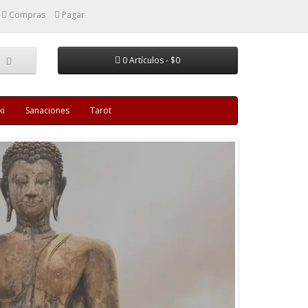
Compras
Pagar
0 Artículos - $0
ki
Sanaciones
Tarot