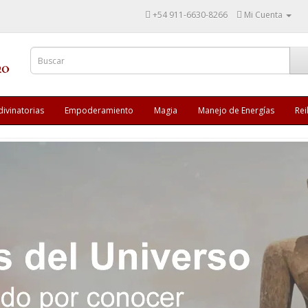
+54 911-6630-8266
Mi Cuenta
divinatorias
Empoderamiento
Magia
Manejo de Energías
Rei