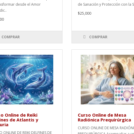
nsformar desde el Amor
de Sanación y Protección con la S
ic..
$25,000
00
COMPRAR
COMPRAR
o Online de Reiki
Curso Online de Mesa
ines de Atlantis y
Radiónica Prequirúrgica
uria
CURSO ONLINE DE MESA RADIÓN
 ONLINE DE REIKI DELFINES DE
PREQUIRÚRGICA Acompañar a u